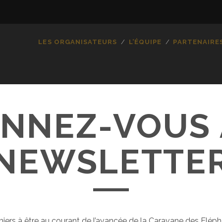
LES ORGANISATEURS
L’ÉQUIPE
PARTENAIRE
NNEZ-VOUS 
NEWSLETTE
iers à être au courant de l’avancée de la Caravane des Eléph