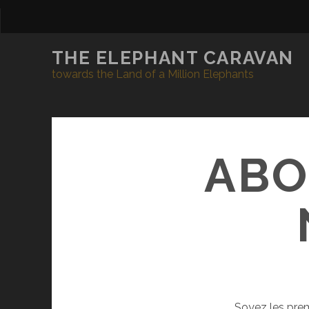
THE ELEPHANT CARAVAN
towards the Land of a Million Elephants
ABO
Soyez les prem