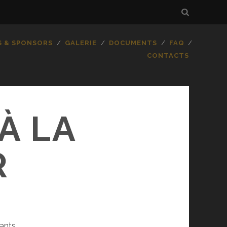
S & SPONSORS
GALERIE
DOCUMENTS
FAQ
CONTACTS
À LA
R
ants.