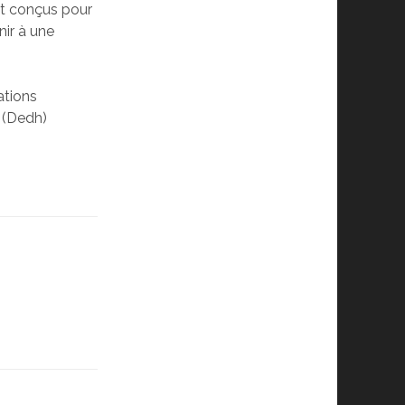
nt conçus pour
nir à une
ations
 (Dedh)