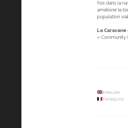
fois dans la n
améliorer le b
population via
La Caravane 
« Community L
ENGLISH
FRANÇAIS